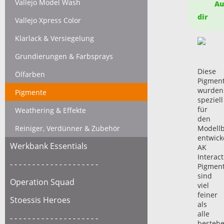
Vallejo Model Wash
Auf
dir
Vallejo Xpress Color
Klarlack & Versiegelung
Grundierungen & Farbsprays
Diese
Ölfarben
Pigmen
wurden
Pigmente
speziell
für
Weathering & Effekte
den
Reiniger, Verdünner & Zubehör
Modell
entwicke
Werkbank Essentials
AK
Interact
- - - - - - - - - - - - - - - - - - - -
Pigmen
sind
Operation Squad
viel
feiner
Stoessis Heroes
als
alle
- - - - - - - - - - - - - - - - - - - -
besteh