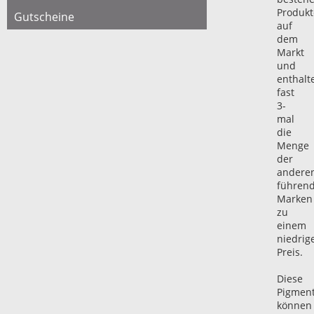
Produkt
Gutscheine
auf
dem
Markt
und
enthalt
fast
3-
mal
die
Menge
der
andere
führen
Marken
zu
einem
niedrig
Preis.
Diese
Pigmen
können