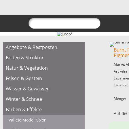
Angebote & Restposten
Burnt 
Pigme
Boden & Struktur
Marke: A
Natur & Vegetation
Artikelnr
Felsen & Gestein
Lagermen
Lieferzeit
Wasser & Gewässer
Winter & Schnee
Menge:
Farben & Effekte
Auf die
Vallejo Model Color