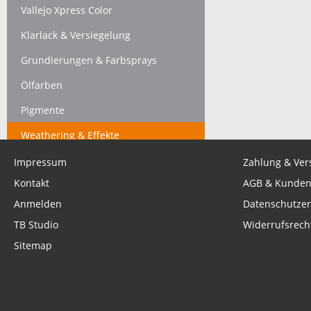
Vallejo Xpress Color
Klarlack & Versiegelung
Grundierungen & Farbsprays
Ölfarben
Pigmente
Weathering & Effekte
Reiniger, Verdünner & Zubehör
Impressum
Zahlung & Ver
Kontakt
AGB & Kunden
Werkbank Essentials
Anmelden
Datenschutzer
- - - - - - - - - - - - - - - - - - - -
TB Studio
Widerrufsrech
Operation Squad
Sitemap
Stoessis Heroes
- - - - - - - - - - - - - - - - - - - -
Gutscheine