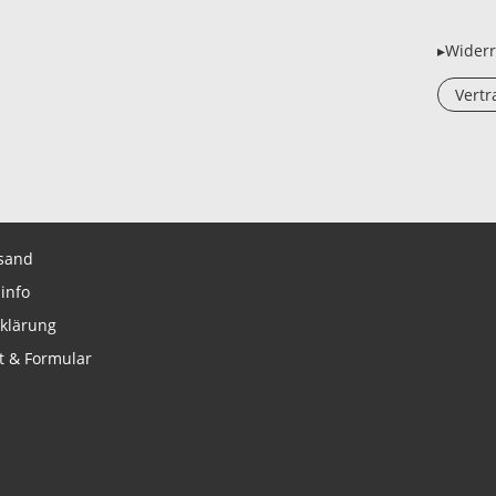
▸Widerr
Vertr
sand
info
klärung
t & Formular