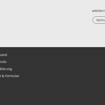
▸Widerr
Vertr
sand
info
klärung
t & Formular