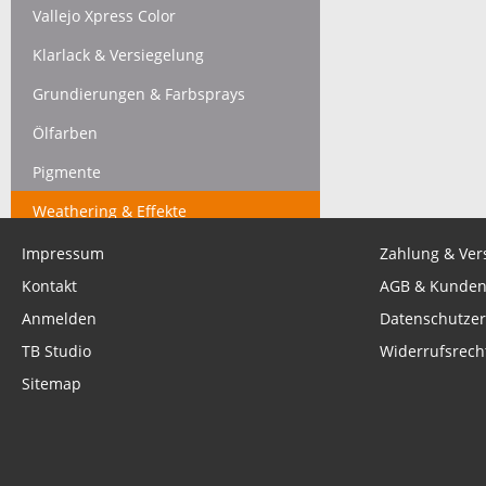
Vallejo Xpress Color
Klarlack & Versiegelung
Grundierungen & Farbsprays
Ölfarben
Pigmente
Weathering & Effekte
Reiniger, Verdünner & Zubehör
Impressum
Zahlung & Ver
Kontakt
AGB & Kunden
Werkbank Essentials
Anmelden
Datenschutzer
- - - - - - - - - - - - - - - - - - - -
TB Studio
Widerrufsrech
Operation Squad
Sitemap
Stoessis Heroes
- - - - - - - - - - - - - - - - - - - -
Gutscheine