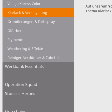
Vallejo Xpress Color
Auf unserem
Y
Thema Klarlack 
Klarlack & Versiegelung
Grundierungen & Farbsprays
Ölfarben
Pigmente
Weathering & Effekte
Reiniger, Verdünner & Zubehör
Werkbank Essentials
- - - - - - - - - - - - - - - - - - - -
Operation Squad
Stoessis Heroes
- - - - - - - - - - - - - - - - - - - -
Gutscheine