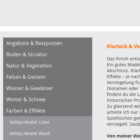
Angebote & Restposten
Klarlack & V
Boden & Struktur
Das Finish ents
Ein gutes Model
Natur & Vegetation
Abschluss. Klar
Felsen & Gestein
Effekte – je na
Versiegelung fü
Wasser & Gewässer
Dioramen oder g
findest du die 
Winter & Schnee
historischen Pr
Zu glänzend wir
Farben & Effekte
arbeite ich nur
Spieltischen ge
Vallejo Model Color
versiegelt. Saub
Vallejo Model Wash
Von meiner Wer