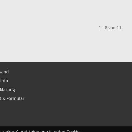
1
-
8
von 11
sand
info
klärung
t & Formular
arenkorb) und keine persistenten Cookies.