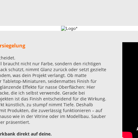
ersiegelung
cheidet.
l braucht nicht nur Farbe, sondern den richtigen
lack schützt, nimmt Glanz zurück oder setzt gezielte
chdem, was dein Projekt verlangt. Ob matte
r Tabletop-Miniaturen, seidenmattes Finish für
länzende Effekte für nasse Oberflächen: Hier
Lacke, die ich selbst verwende. Gerade bei
ojekten ist das Finish entscheidend für die Wirkung.
kt künstlich, zu stumpf nimmt Tiefe. Deshalb
 mit Produkten, die zuverlässig funktionieren – auf
nauso wie in der Vitrine oder im Modellbau. Sauber
er präsentiert.
kbank direkt auf deine.