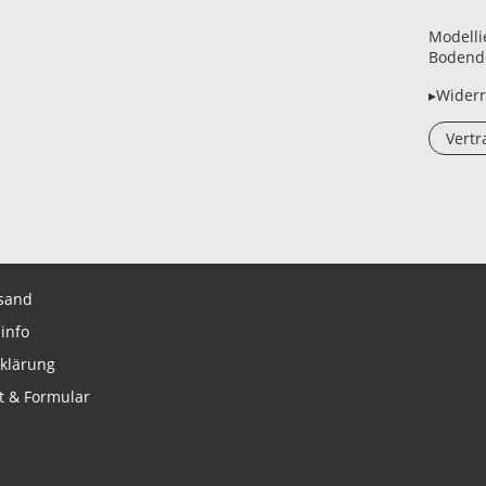
Modelli
Bodende
▸Widerr
Vertr
sand
info
klärung
t & Formular