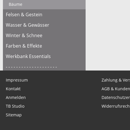
Bäume
Felsen & Gestein
Wasser & Gewässer
Winter & Schnee
Farben & Effekte
Werkbank Essentials
- - - - - - - - - - - - - - - - - - - -
Operation Squad
Impressum
Zahlung & Ver
Stoessis Heroes
Kontakt
AGB & Kunden
Anmelden
Datenschutzer
- - - - - - - - - - - - - - - - - - - -
TB Studio
Widerrufsrech
Gutscheine
Sitemap