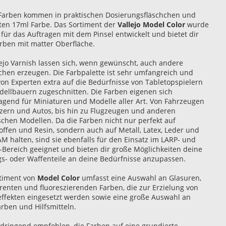
-Farben kommen in praktischen Dosierungsfläschchen und
ten 17ml Farbe. Das Sortiment der
Vallejo Model Color
wurde
 für das Auftragen mit dem Pinsel entwickelt und bietet dir
arben mit matter Oberfläche.
lejo Varnish lassen sich, wenn gewünscht, auch andere
chen erzeugen. Die Farbpalette ist sehr umfangreich und
on Experten extra auf die Bedürfnisse von Tabletopspielern
ellbauern zugeschnitten. Die Farben eigenen sich
agend für Miniaturen und Modelle aller Art. Von Fahrzeugen
zern und Autos, bis hin zu Flugzeugen und anderen
ischen Modellen. Da die Farben nicht nur perfekt auf
offen und Resin, sondern auch auf Metall, Latex, Leder und
M halten, sind sie ebenfalls für den Einsatz im LARP- und
-Bereich geeignet und bieten dir große Möglichkeiten deine
s- oder Waffenteile an deine Bedürfnisse anzupassen.
timent von
Model Color
umfasst eine Auswahl an Glasuren,
renten und fluoreszierenden Farben, die zur Erzielung von
effekten eingesetzt werden sowie eine große Auswahl an
arben und Hilfsmitteln.
 dringend empfohlen, die Farben auf eine grundierte