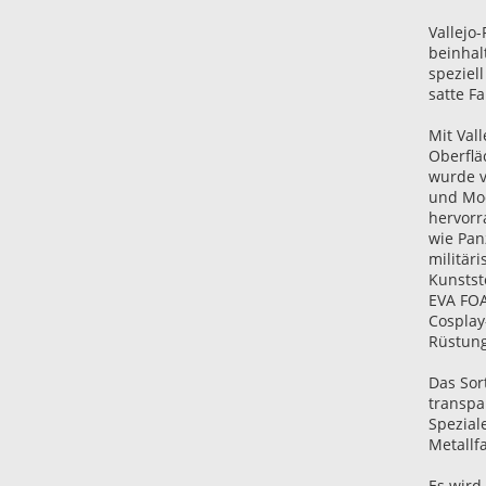
Vallejo
beinhal
speziell
satte F
Mit Val
Oberflä
wurde v
und Mod
hervorr
wie Pan
militär
Kunstst
EVA FOA
Cosplay
Rüstung
Das Sor
transpa
Spezial
Metallf
Es wird