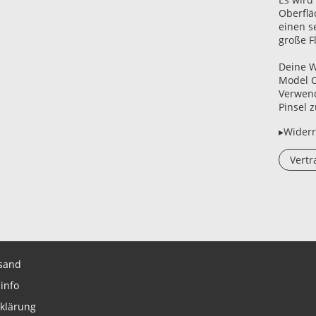
Oberflä
einen s
große Fl
Deine W
Model C
Verwend
Pinsel z
▸Widerr
Vertr
sand
info
klärung