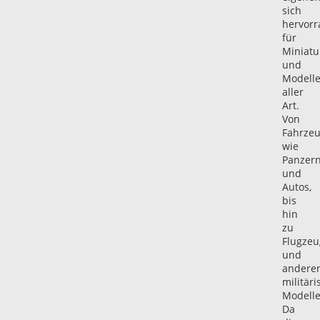
sich
hervor
für
Miniatu
und
Modell
aller
Art.
Von
Fahrze
wie
Panzer
und
Autos,
bis
hin
zu
Flugze
und
andere
militär
Modelle
Da