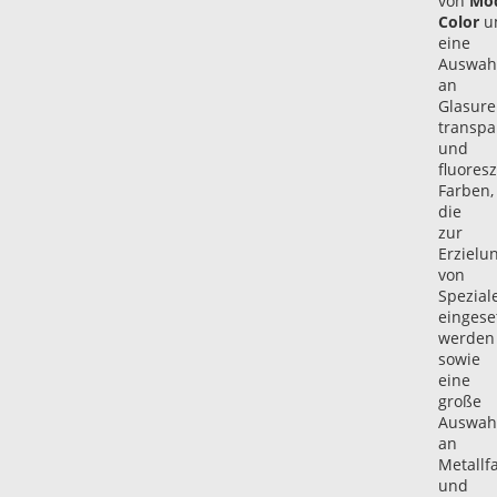
von
Mo
Color
u
eine
Auswah
an
Glasure
transpa
und
fluores
Farben,
die
zur
Erzielu
von
Spezial
eingese
werden
sowie
eine
große
Auswah
an
Metallf
und