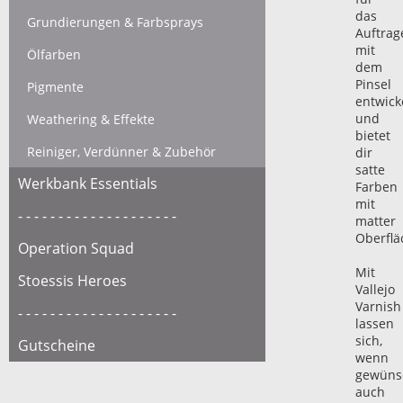
das
Grundierungen & Farbsprays
Auftrag
mit
Ölfarben
dem
Pinsel
Pigmente
entwick
und
Weathering & Effekte
bietet
Reiniger, Verdünner & Zubehör
dir
satte
Werkbank Essentials
Farben
mit
- - - - - - - - - - - - - - - - - - - -
matter
Oberflä
Operation Squad
Mit
Stoessis Heroes
Vallejo
Varnish
- - - - - - - - - - - - - - - - - - - -
lassen
sich,
Gutscheine
wenn
gewünsc
auch