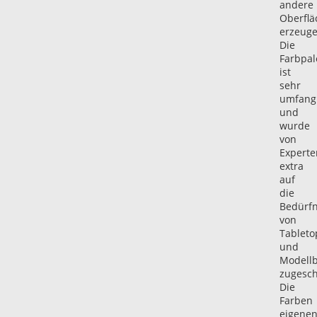
andere
Oberflä
erzeuge
Die
Farbpal
ist
sehr
umfang
und
wurde
von
Experte
extra
auf
die
Bedürfn
von
Tableto
und
Modell
zugesch
Die
Farben
eigene