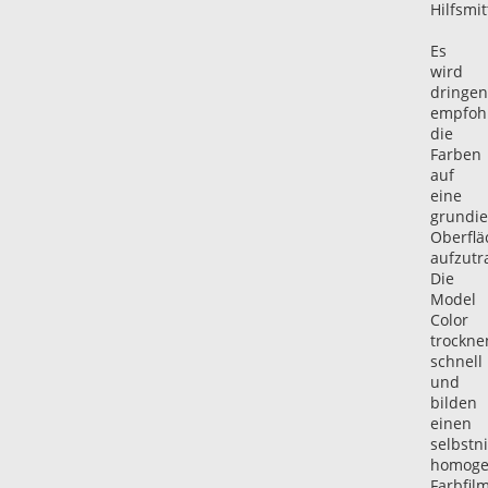
Hilfsmit
Es
wird
dringe
empfohl
die
Farben
auf
eine
grundie
Oberflä
aufzutr
Die
Model
Color
trockne
schnell
und
bilden
einen
selbstni
homoge
Farbfilm