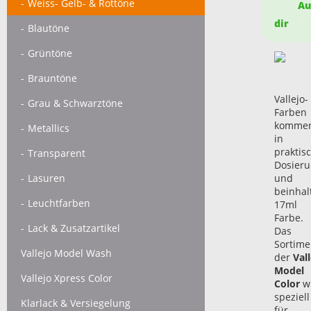
Weiss- Gelb- & Rottöne
Auf
dir
Blautöne
Grüntöne
Brauntöne
Vallejo-
Grau & Schwarztöne
Farben
komme
Metallics
in
praktis
Transparent
Dosieru
Lasuren
und
beinhal
Leuchtfarben
17ml
Farbe.
Lack & Zusatzartikel
Das
Sortime
Vallejo Model Wash
der
Vall
Model
Vallejo Xpress Color
Color
w
speziell
Klarlack & Versiegelung
für