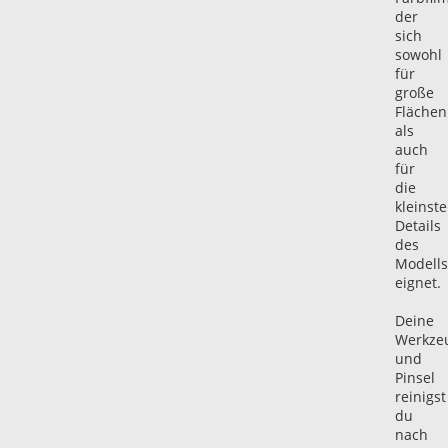
der
sich
sowohl
für
große
Flächen
als
auch
für
die
kleinst
Details
des
Modells
eignet.
Deine
Werkze
und
Pinsel
reinigst
du
nach