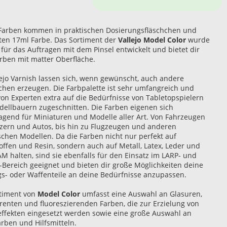
-Farben kommen in praktischen Dosierungsfläschchen und
ten 17ml Farbe. Das Sortiment der
Vallejo Model Color
wurde
 für das Auftragen mit dem Pinsel entwickelt und bietet dir
arben mit matter Oberfläche.
lejo Varnish lassen sich, wenn gewünscht, auch andere
chen erzeugen. Die Farbpalette ist sehr umfangreich und
on Experten extra auf die Bedürfnisse von Tabletopspielern
ellbauern zugeschnitten. Die Farben eigenen sich
agend für Miniaturen und Modelle aller Art. Von Fahrzeugen
zern und Autos, bis hin zu Flugzeugen und anderen
ischen Modellen. Da die Farben nicht nur perfekt auf
offen und Resin, sondern auch auf Metall, Latex, Leder und
M halten, sind sie ebenfalls für den Einsatz im LARP- und
-Bereich geeignet und bieten dir große Möglichkeiten deine
s- oder Waffenteile an deine Bedürfnisse anzupassen.
timent von
Model Color
umfasst eine Auswahl an Glasuren,
renten und fluoreszierenden Farben, die zur Erzielung von
effekten eingesetzt werden sowie eine große Auswahl an
arben und Hilfsmitteln.