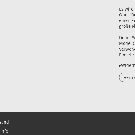
Es wird
Oberflä
einen s
große Fl
Deine W
Model C
Verwend
Pinsel z
▸Widerr
Vertr
sand
info