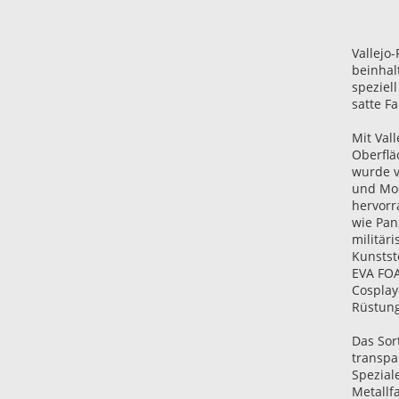
Vallejo
beinhal
speziell
satte F
Mit Val
Oberflä
wurde v
und Mod
hervorr
wie Pan
militär
Kunstst
EVA FOA
Cosplay
Rüstung
Das Sor
transpa
Spezial
Metallf