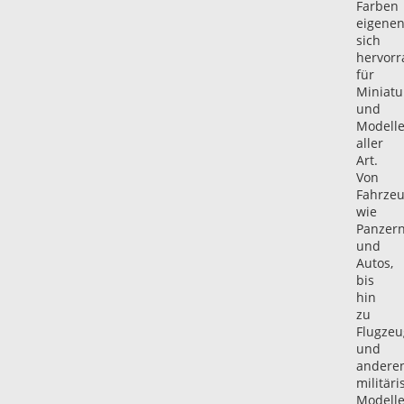
Farben
eigene
sich
hervor
für
Miniatu
und
Modell
aller
Art.
Von
Fahrze
wie
Panzer
und
Autos,
bis
hin
zu
Flugze
und
andere
militär
Modelle