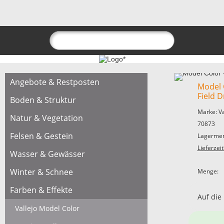
Angebote & Restposten
Model 
Field D
Boden & Struktur
Marke: V
Natur & Vegetation
70873
Felsen & Gestein
Lagermen
Lieferzeit
Wasser & Gewässer
Winter & Schnee
Menge:
Farben & Effekte
Auf die
Vallejo Model Color