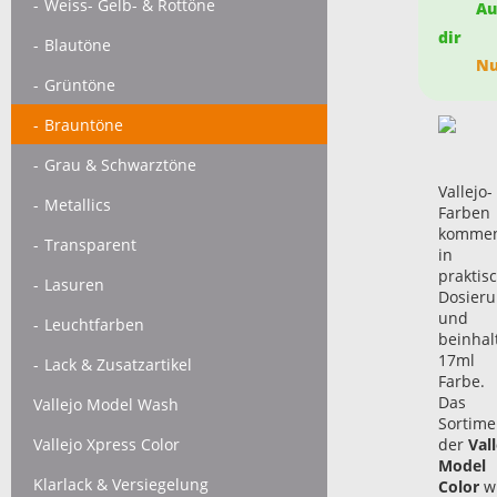
Weiss- Gelb- & Rottöne
Auf
dir
Blautöne
Nur
Grüntöne
Brauntöne
Grau & Schwarztöne
Vallejo-
Metallics
Farben
komme
Transparent
in
praktis
Lasuren
Dosieru
und
Leuchtfarben
beinhal
17ml
Lack & Zusatzartikel
Farbe.
Das
Vallejo Model Wash
Sortime
Vallejo Xpress Color
der
Vall
Model
Klarlack & Versiegelung
Color
w