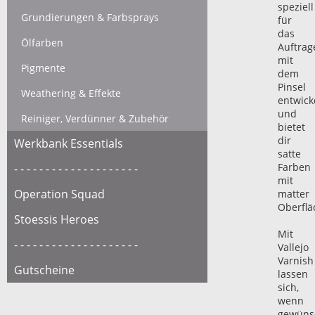
speziell
Grundierungen & Farbsprays
für
das
Ölfarben
Auftrag
mit
Pigmente
dem
Pinsel
Weathering & Effekte
entwick
und
Reiniger, Verdünner & Zubehör
bietet
dir
Werkbank Essentials
satte
Farben
- - - - - - - - - - - - - - - - - - - -
mit
Operation Squad
matter
Oberflä
Stoessis Heroes
Mit
- - - - - - - - - - - - - - - - - - - -
Vallejo
Varnish
Gutscheine
lassen
sich,
wenn
gewünsc