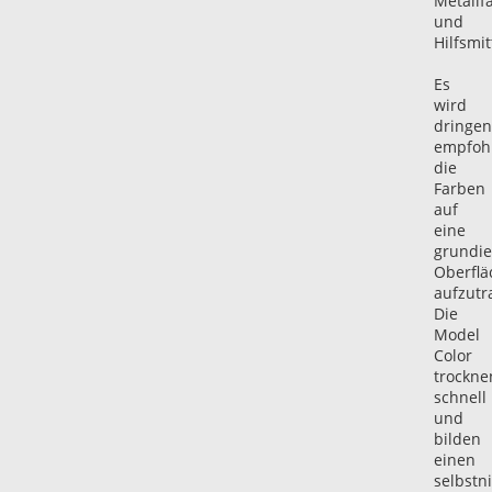
Metallf
und
Hilfsmit
Es
wird
dringe
empfohl
die
Farben
auf
eine
grundie
Oberflä
aufzutr
Die
Model
Color
trockne
schnell
und
bilden
einen
selbstni