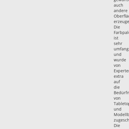
auch
andere
Oberflä
erzeuge
Die
Farbpal
ist
sehr
umfang
und
wurde
von
Experte
extra
auf
die
Bedürfn
von
Tableto
und
Modell
zugesch
Die