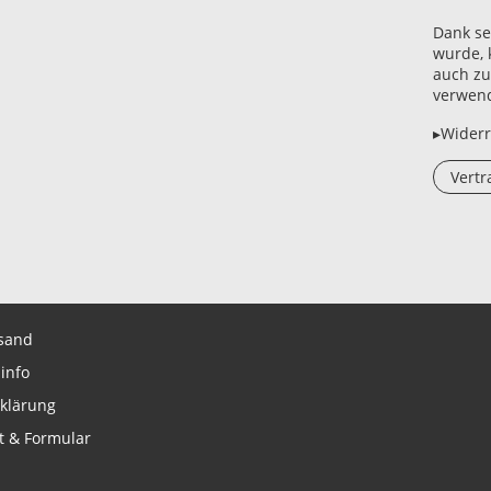
Dank se
wurde, 
auch zu
verwen
▸Widerr
Vertr
sand
info
klärung
t & Formular