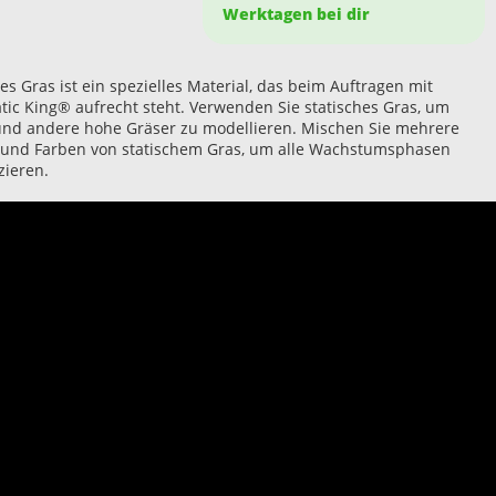
Werktagen bei dir
es Gras ist ein spezielles Material, das beim Auftragen mit
tic King® aufrecht steht. Verwenden Sie statisches Gras, um
und andere hohe Gräser zu modellieren. Mischen Sie mehrere
und Farben von statischem Gras, um alle Wachstumsphasen
zieren.