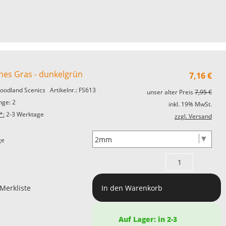
ches Gras - dunkelgrün
7,16
€
oodland Scenics
Artikelnr.: FS613
unser alter Preis
7,95 €
ge: 2
inkl. 19% MwSt.
*:
2-3 Werktage
zzgl. Versand
ge
 Merkliste
In den Warenkorb
Auf Lager: in 2-3