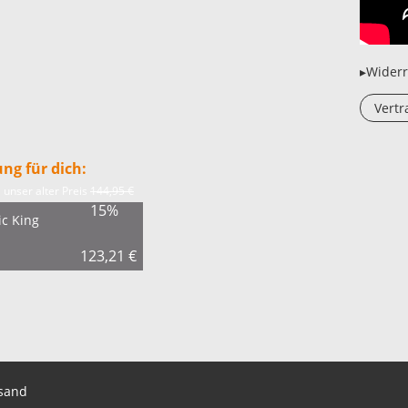
▸Widerr
Vertr
ng für dich:
unser alter Preis
144,95 €
15%
ic King
123,21
€
sand