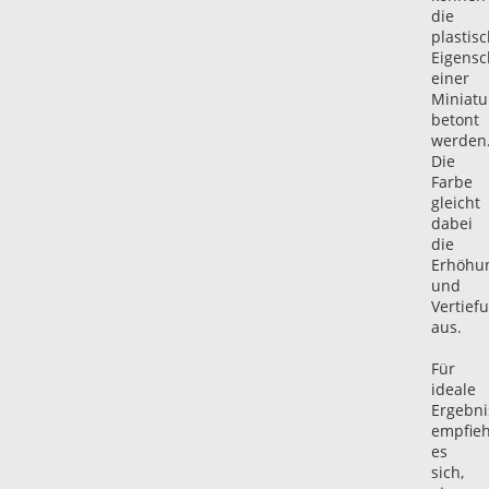
die
plastis
Eigensc
einer
Miniatu
betont
werden
Die
Farbe
gleicht
dabei
die
Erhöhu
und
Vertief
aus.
Für
ideale
Ergebni
empfieh
es
sich,