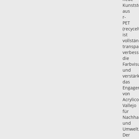
Kunstst
aus
r-
PET
(recycel
ist
vollstän
transpa
verbess
die
Farbvis
und
verstärk
das
Engage
von
Acrylico
Vallejo
für
Nachhal
und
Umwelt
Der