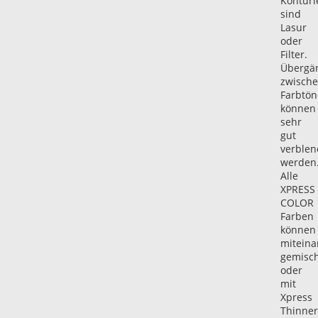
Konturi
sind
Lasur
oder
Filter.
Übergä
zwisch
Farbtö
können
sehr
gut
verblen
werden
Alle
XPRESS
COLOR
Farben
können
miteina
gemisch
oder
mit
Xpress
Thinner