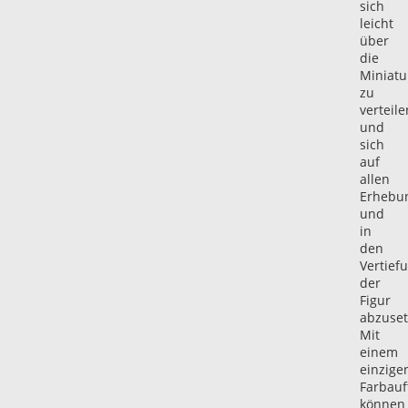
sich
leicht
über
die
Miniatu
zu
verteile
und
sich
auf
allen
Erhebu
und
in
den
Vertief
der
Figur
abzuset
Mit
einem
einzige
Farbauf
können