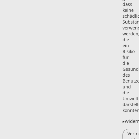
dass
keine
schädli
Substa
verwen
werden
die
ein
Risiko
für
die
Gesund
des
Benutze
und
die
Umwelt
darstel
könnten
▸Widerr
Vertr