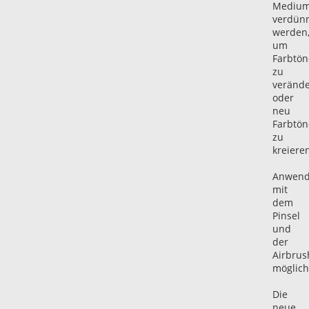
Mediu
verdün
werden
um
Farbtön
zu
veränd
oder
neu
Farbtön
zu
kreieren
Anwen
mit
dem
Pinsel
und
der
Airbrus
möglich
Die
neue