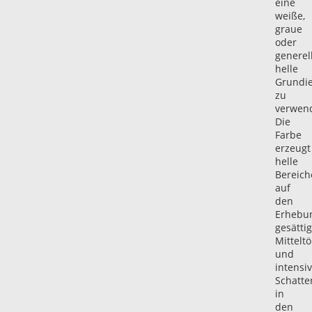
eine
weiße,
graue
oder
generel
helle
Grundi
zu
verwen
Die
Farbe
erzeugt
helle
Bereich
auf
den
Erhebu
gesättig
Mittelt
und
intensi
Schatte
in
den