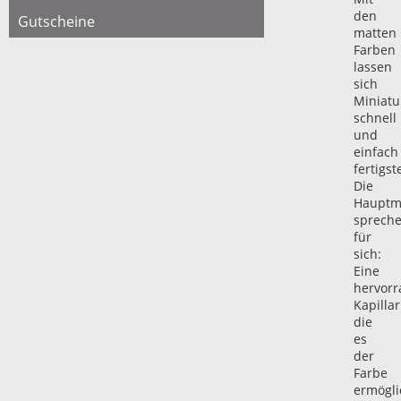
den
Gutscheine
matten
Farben
lassen
sich
Miniatu
schnell
und
einfach
fertigst
Die
Hauptm
sprech
für
sich:
Eine
hervor
Kapillari
die
es
der
Farbe
ermögli