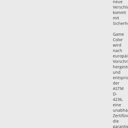
neue
Verschl
kommt
mit
Sicherhe
Game
Color
wird
nach
europä
Vorschr
hergeste
und
entspri
der
ASTM
D-
4236,
eine
unabhä
Zertifiz
die
garantie