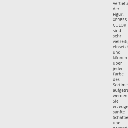
Vertief
der
Figur.
XPRESS
COLOR
sind
sehr
vielseiti
einsetz
und
können
über
jeder
Farbe
des
Sortime
aufgetr
werden
Sie
erzeug
sanfte
Schatti
und