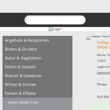
Angebote & Restposten
Vallejo
Velvet 
Boden & Struktur
Marke: V
Natur & Vegetation
72407
Felsen & Gestein
Lagermen
Lieferzeit
Wasser & Gewässer
Winter & Schnee
Menge:
Farben & Effekte
Auf die
Vallejo Model Color