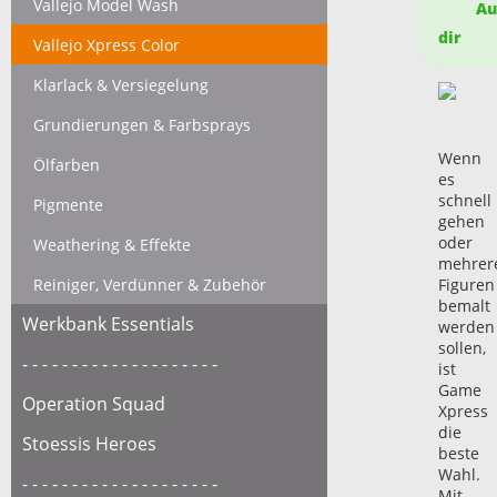
Vallejo Model Wash
Auf
dir
Vallejo Xpress Color
Klarlack & Versiegelung
Grundierungen & Farbsprays
Wenn
Ölfarben
es
schnell
Pigmente
gehen
oder
Weathering & Effekte
mehrer
Reiniger, Verdünner & Zubehör
Figuren
bemalt
Werkbank Essentials
werden
sollen,
- - - - - - - - - - - - - - - - - - - -
ist
Game
Operation Squad
Xpress
die
Stoessis Heroes
beste
Wahl.
- - - - - - - - - - - - - - - - - - - -
Mit