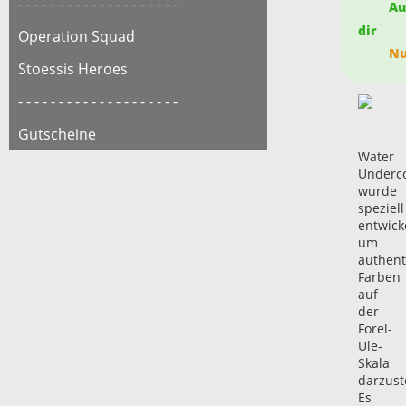
- - - - - - - - - - - - - - - - - - - -
Auf
dir
Operation Squad
Nur
Stoessis Heroes
- - - - - - - - - - - - - - - - - - - -
Gutscheine
Water
Underc
wurde
speziell
entwicke
um
authent
Farben
auf
der
Forel-
Ule-
Skala
darzust
Es