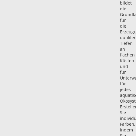
bildet
die
Grundl
für
die
Erzeug
dunkler
Tiefen
an
flachen
Küsten
und
für
Unterw
für
jedes
aquatis
Ökosys
Erstelle
Sie
individu
Farben,
indem
Sie